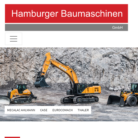
MECALAC AHLMANN
CASE
EUROCOMACH
THALER