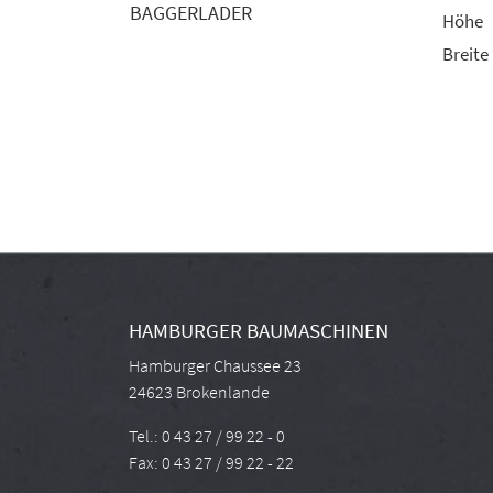
BAGGERLADER
Höhe
Breite
HAMBURGER BAUMASCHINEN
Hamburger Chaussee 23
24623 Brokenlande
Tel.: 0 43 27 / 99 22 - 0
Fax: 0 43 27 / 99 22 - 22