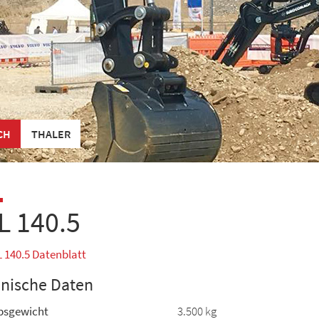
CH
THALER
L 140.5
 140.5 Datenblatt
nische Daten
bsgewicht
3.500 kg