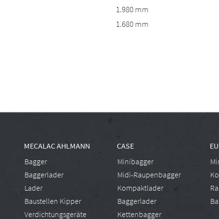
1.980 mm
1.680 mm
MECALAC AHLMANN
CASE
E
Bagger
Minibagger
Mi
Baggerlader
Midi-Raupenbagger
Ko
Lader
Kompaktlader
Ra
Baustellen Kipper
Baggerlader
Ba
Verdichtungsgeräte
Kettenbagger