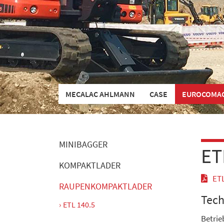
MECALAC AHLMANN
CASE
EUROCOMA
MINIBAGGER
ET
KOMPAKTLADER
ETL
RAUPENKOMPAKTLADER
Tech
ETL 140.5
Betrie