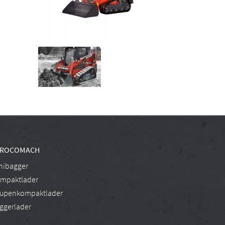
UROCOMACH
nibagger
mpaktlader
upenkompaktlader
ggerlader